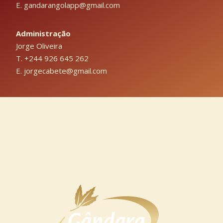
E. gandarangolapp@gmail.com
Administração
Jorge Oliveira
T. +244 926 645 262
E. jorgecabete@gmail.com