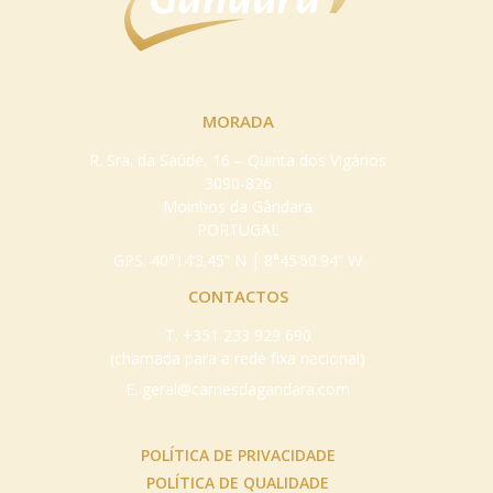
MORADA
R. Sra. da Saúde, 16 – Quinta dos Vigários
3090-826
Moinhos da Gândara
PORTUGAL
GPS. 40°14’3.45” N | 8°45’50.94” W
CONTACTOS
T.
+351 233 929 690
(chamada para a rede fixa nacional)
E.
geral@carnesdagandara.com
POLÍTICA DE PRIVACIDADE
POLÍTICA DE QUALIDADE