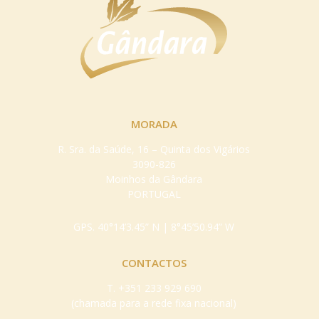
MORADA
R. Sra. da Saúde, 16 – Quinta dos Vigários
3090-826
Moinhos da Gândara
PORTUGAL
GPS. 40°14’3.45” N | 8°45’50.94” W
CONTACTOS
T.
+351 233 929 690
(chamada para a rede fixa nacional)