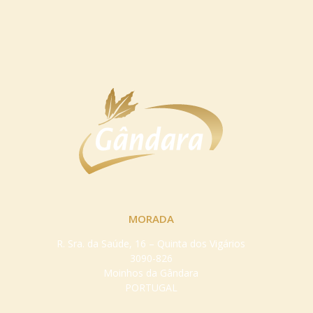
MORADA
R. Sra. da Saúde, 16 – Quinta dos Vigários
3090-826
Moinhos da Gândara
PORTUGAL