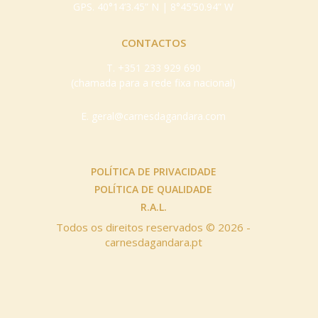
GPS. 40°14’3.45” N | 8°45’50.94” W
CONTACTOS
T.
+351 233 929 690
(chamada para a rede fixa nacional)
E.
geral@carnesdagandara.com
POLÍTICA DE PRIVACIDADE
POLÍTICA DE QUALIDADE
R.A.L.
Todos os direitos reservados © 2026 -
carnesdagandara.pt