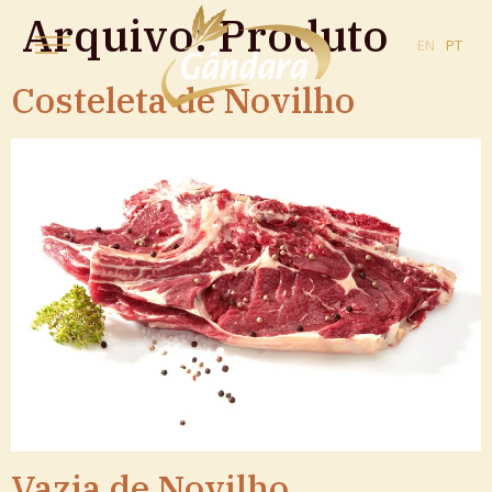
Arquivo:
Produto
EN
PT
Costeleta de Novilho
Vazia de Novilho